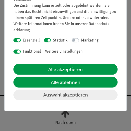
Die Zustimmung kann erteilt oder abgelehnt werden. Sie
z.B. zum Einwiegen von Feststoffen.
haben das Recht, nicht einzuwilligen und die Einwilligung zu
Ausstattung und technische
einem späteren Zeitpunkt zu ändern oder zu widerrufen.
Weitere Informationen finden Sie in unserer
Daten­schutz­
Daten
erklärung
.
glasfaserverstärktes Polyamid
Essenziell
Statistik
Marketing
Länge: 180 mm
Funktional
Weitere Einstellungen
Alle akzeptieren
Alle ablehnen
Auswahl akzeptieren
Nach oben