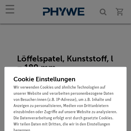
☰
Löffelspatel, Kunststoff, l
= 180 mm
Artikel-Nr.: 38833-00
Cookie Einstellungen
Wir verwenden Cookies und ähnliche Technologien auf
unserer Website und verarbeiten personenbezogene Daten
von Besucher:innen (z.B. IP-Adresse), um z.B. Inhalte und
Anzeigen zu personalisieren, Medien von Drittanbietern
einzubinden oder Zugriffe auf unsere Website zu analysieren.
Die Datenverarbeitung erfolgt erst durch gesetzte Cookies.
Wir teilen Daten mit Dritten, die wir in den Einstellungen
Funktion und Verwendung
benennen.