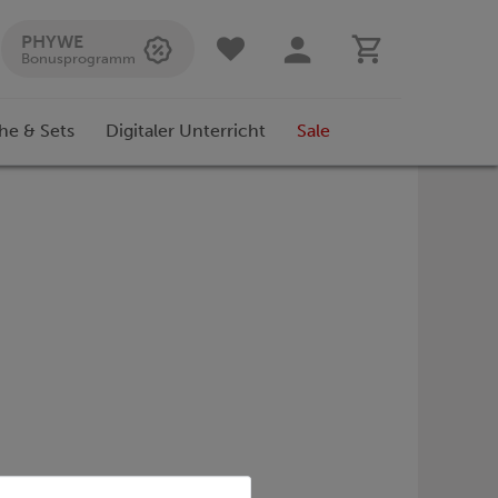
PHYWE
Bonusprogramm
he & Sets
Digitaler Unterricht
Sale