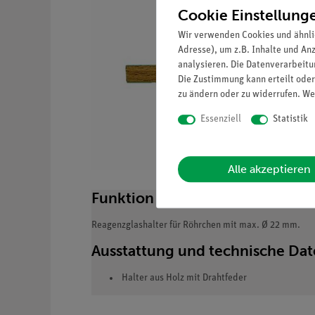
Cookie Einstellung
Wir verwenden Cookies und ähnli
Adresse), um z.B. Inhalte und An
analysieren. Die Datenverarbeitun
Die Zustimmung kann erteilt oder
zu ändern oder zu widerrufen. We
Essenziell
Statistik
Alle akzeptieren
Funktion und Verwendung
Reagenzglashalter für Röhrchen mit max. Ø 22 mm.
Ausstattung und technische Da
Halter aus Holz mit Drahtfeder