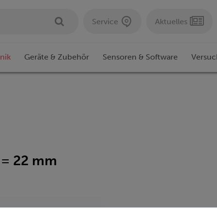
Service
Aktuelles
nik
Geräte & Zubehör
Sensoren & Software
Versuc
d = 22 mm