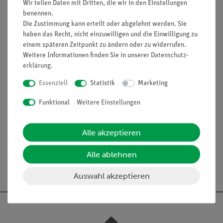
Wir teilen Daten mit Dritten, die wir in den Einstellungen
Funktion und Verwendung
benennen.
Die Zustimmung kann erteilt oder abgelehnt werden. Sie
Reagenzglasbürste
mit Wollkopf
haben das Recht, nicht einzuwilligen und die Einwilligung zu
Ausstattung und technische
einem späteren Zeitpunkt zu ändern oder zu widerrufen.
Weitere Informationen finden Sie in unserer
Daten­schutz­
Daten
erklärung
.
gedrehte Bürste
Essenziell
Statistik
Marketing
Bürstenkopf: Wollkopf
Durchmesser: 200 mm
Funktional
Weitere Einstellungen
Griff: gedrehte Öse
Gesamtlänge: 270 mm
Alle akzeptieren
Alle ablehnen
Auswahl akzeptieren