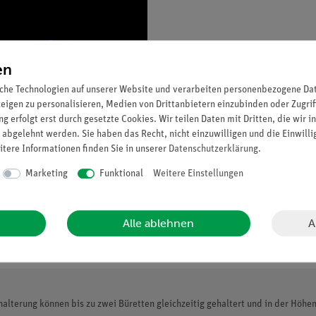
en
che Technologien auf unserer Website und verarbeiten personenbezogene Date
zeigen zu personalisieren, Medien von Drittanbietern einzubinden oder Zugrif
g erfolgt erst durch gesetzte Cookies. Wir teilen Daten mit Dritten, die wir 
 abgelehnt werden. Sie haben das Recht, nicht einzuwilligen und die Einwill
itere Informationen finden Sie in unserer
Daten­schutz­erklärung
.
Marketing
Funktional
Weitere Einstellungen
A
Alle ablehnen
alterung können bis zu zwei Büretten gleichzeitig gehaltert und in der Höhe