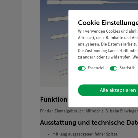
Cookie Einstellung
Wir verwenden Cookies und ähnli
Adresse), um z.B. Inhalte und An
analysieren. Die Datenverarbeitun
Die Zustimmung kann erteilt oder
zu ändern oder zu widerrufen. We
Essenziell
Statistik
Alle akzeptieren
Funktion und Verwendung
Für den Einmalgebrauch, hilfreich z. B. beim Einwiegen
Ausstattung und technische Da
mit lang ausgezogener, feiner Spitze