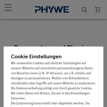
☰
Demo advanced Physics
Manual Heat on the
Cookie Einstellungen
Board (WT), (in Englisch)
Wir verwenden Cookies und ähnliche Technologien auf
unserer Website und verarbeiten personenbezogene Daten
Artikel-Nr.: 01154-02
von Besucher:innen (z.B. IP-Adresse), um z.B. Inhalte und
Anzeigen zu personalisieren, Medien von Drittanbietern
einzubinden oder Zugriffe auf unsere Website zu analysieren.
Die Datenverarbeitung erfolgt erst durch gesetzte Cookies.
Wir teilen Daten mit Dritten, die wir in den Einstellungen
benennen.
Die Zustimmung kann erteilt oder abgelehnt werden. Sie