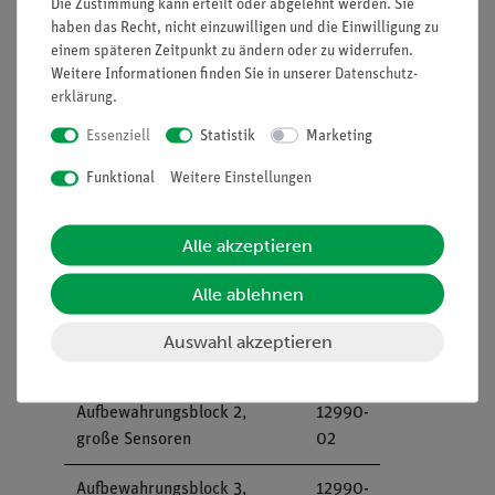
mind: 39 m³ / h)
Die Zustimmung kann erteilt oder abgelehnt werden. Sie
Mindest-Maße: (H/B/T): 340 x 715 x 455
haben das Recht, nicht einzuwilligen und die Einwilligung zu
einem späteren Zeitpunkt zu ändern oder zu widerrufen.
mm
Weitere Informationen finden Sie in unserer
Daten­schutz­
Maximalgewicht: 14 kg (ohne Sensoren)
erklärung
.
Stromzufuhr: Ein-/ Ausschalter, 230 V
Zuleitung
Essenziell
Statistik
Marketing
�
Funktional
Weitere Einstellungen
Alle akzeptieren
Empfohlenes Zubehör
Alle ablehnen
Aufbewahrungsblock 1,
12990-
Auswahl akzeptieren
kleine Sensoren
01
Aufbewahrungsblock 2,
12990-
große Sensoren
02
Aufbewahrungsblock 3,
12990-