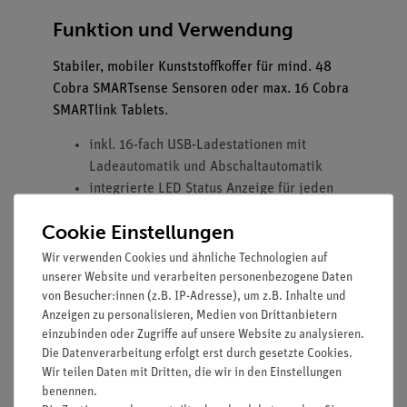
Funktion und Verwendung
Stabiler, mobiler Kunststoffkoffer für mind. 48
Cobra SMARTsense Sensoren oder max. 16 Cobra
SMARTlink Tablets.
inkl. 16-fach USB-Ladestationen mit
Ladeautomatik und Abschaltautomatik
integrierte LED Status Anzeige für jeden
USB Port
Cookie Einstellungen
ausziehbarer und auswechselbarer Griff
mit eingebauter Sicherung
Wir verwenden Cookies und ähnliche Technologien auf
zusätzlich 2 seitliche Griffe und 1 Griff im
unserer Website und verarbeiten personenbezogene Daten
von Besucher:innen (z.B. IP-Adresse), um z.B. Inhalte und
Deckel integriert
Anzeigen zu personalisieren, Medien von Drittanbietern
2 Rollen mit Unterbodenschlittensystem für
einzubinden oder Zugriffe auf unsere Website zu analysieren.
leichten Transport
Die Datenverarbeitung erfolgt erst durch gesetzte Cookies.
aktives Lüftungssystem (max.
Wir teilen Daten mit Dritten, die wir in den Einstellungen
Geräuschentwicklung 31 dBA, Luftleistung
benennen.