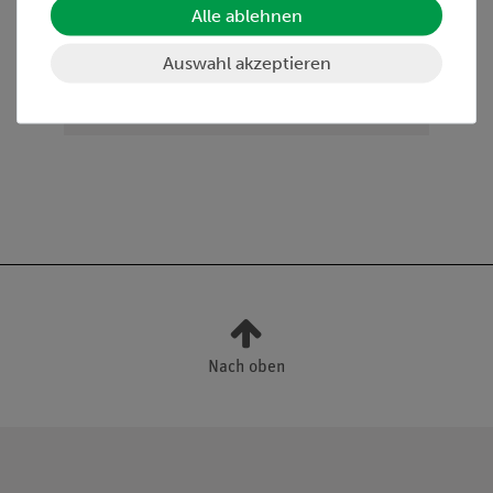
ChemVerbotsV geben wir Chemikalien nur an
Alle ablehnen
Wiederverkäufer, berufsmässige Verwender und
öffentliche Forschungs- Untersuchungs und Lehranstalten
Auswahl akzeptieren
ab.
Nach oben