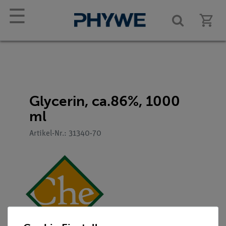
☰
Glycerin, ca.86%, 1000
ml
Artikel-Nr.: 31340-70