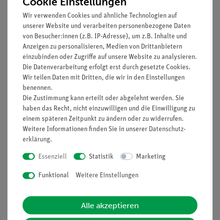
Cookie Einstellungen
Wir verwenden Cookies und ähnliche Technologien auf
Funktion und Verwendung
unserer Website und verarbeiten personenbezogene Daten
von Besucher:innen (z.B. IP-Adresse), um z.B. Inhalte und
Anzeigen zu personalisieren, Medien von Drittanbietern
Glycerin (technisch, 86%)
einzubinden oder Zugriffe auf unsere Website zu analysieren.
CAS-Nummer: 56-81-5
Die Datenverarbeitung erfolgt erst durch gesetzte Cookies.
Wir teilen Daten mit Dritten, die wir in den Einstellungen
benennen.
Die Zustimmung kann erteilt oder abgelehnt werden. Sie
Signalwort: kein
haben das Recht, nicht einzuwilligen und die Einwilligung zu
einem späteren Zeitpunkt zu ändern oder zu widerrufen.
Weitere Informationen finden Sie in unserer
Daten­schutz­
Gefahrenklasse und
erklärung
.
Gefahrenkategorie
Essenziell
Statistik
Marketing
kein gefährlicher Stoff
Funktional
Weitere Einstellungen
HINWEIS: Bitte beachten sie, dass wir keine
Alle akzeptieren
Chemikalien an Privatpersonen verkaufen. Lt.