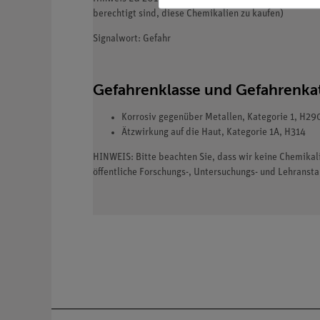
berechtigt sind, diese Chemikalien zu kaufen)
Signalwort: Gefahr
Gefahrenklasse und Gefahrenka
Korrosiv gegenüber Metallen, Kategorie 1, H29
Ätzwirkung auf die Haut, Kategorie 1A, H314
HINWEIS: Bitte beachten Sie, dass wir keine Chemika
öffentliche Forschungs-, Untersuchungs- und Lehranst