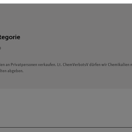
tegorie
0
lien an Privatpersonen verkaufen. Lt. ChemVerbotsV dürfen wir Chemikalien
alten abgeben.