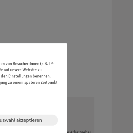
n von Besucher:innen (z.B. IP-
fe auf unsere Website zu
in den Einstellungen benennen.
igung zu einem späteren Zeitpunkt
uswahl akzeptieren
chserklärung benötigt (das Sie von ihrem Arbeitgeber