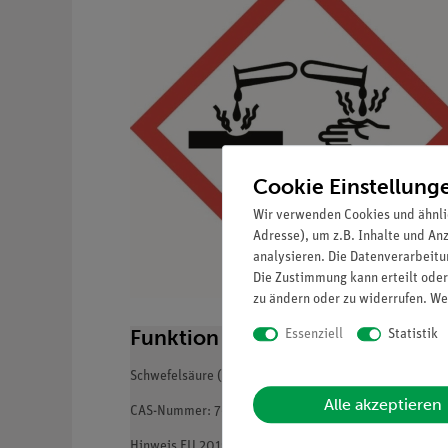
Cookie Einstellung
Wir verwenden Cookies und ähnli
Adresse), um z.B. Inhalte und An
analysieren. Die Datenverarbeitun
Die Zustimmung kann erteilt oder
zu ändern oder zu widerrufen. We
Funktion und Verwendung
Essenziell
Statistik
Schwefelsäure (konz., 95% - 98%)
Alle akzeptieren
CAS-Nummer: 7664-93-9
Hinweis EU 2019 / 1148: Dieser Stoff unterliegt der V