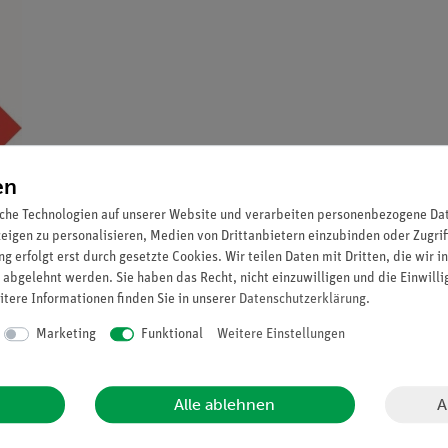
en
che Technologien auf unserer Website und verarbeiten personenbezogene Date
zeigen zu personalisieren, Medien von Drittanbietern einzubinden oder Zugrif
g erfolgt erst durch gesetzte Cookies. Wir teilen Daten mit Dritten, die wir 
 abgelehnt werden. Sie haben das Recht, nicht einzuwilligen und die Einwill
itere Informationen finden Sie in unserer
Daten­schutz­erklärung
.
Marketing
Funktional
Weitere Einstellungen
A
Alle ablehnen
erordnung EU 2019 / 1148 (Ausgangsstoffgesetz), daher wird eine Endverbrau