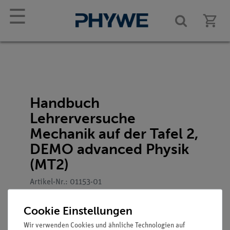
☰
Handbuch
Lehrerversuche
Mechanik auf der Tafel 2,
DEMO advanced Physik
(MT2)
Artikel-Nr.: 01153-01
Cookie Einstellungen
Wir verwenden Cookies und ähnliche Technologien auf