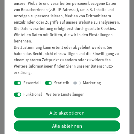
unserer Website und verarbeiten personenbezogene Daten
von Besucher:innen (z.B. IP-Adresse), um z.B. Inhalte und
Anzeigen zu personalisieren, Medien von Drittanbietern
einzubinden oder Zugriffe auf unsere Website zu analysieren.
Die Datenverarbeitung erfolgt erst durch gesetzte Cookies.
Wir teilen Daten mit Dritten, die wir in den Einstellungen
benennen.
Die Zustimmung kann erteilt oder abgelehnt werden. Sie
haben das Recht, nicht einzuwilligen und die Einwilligung zu
einem späteren Zeitpunkt zu ändern oder zu widerrufen.
Beschreibung
Weitere Informationen finden Sie in unserer
Daten­schutz­
erklärung
.
18 Versuchsbeschreibungen zur Mechanik auf
der Hafttafel.
Essenziell
Statistik
Marketing
Themenfelder
Funktional
Weitere Einstellungen
Bewegung
Mechanische Energieformen
Alle akzeptieren
Mechanik der Gase und Flüssigkeiten
Alle ablehnen
Ausstattung