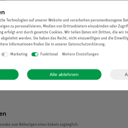
en
che Technologien auf unserer Website und verarbeiten personenbezogene Date
zeigen zu personalisieren, Medien von Drittanbietern einzubinden oder Zugrif
g erfolgt erst durch gesetzte Cookies. Wir teilen Daten mit Dritten, die wir 
 abgelehnt werden. Sie haben das Recht, nicht einzuwilligen und die Einwill
itere Informationen finden Sie in unserer
Daten­schutz­erklärung
.
Marketing
Funktional
Weitere Einstellungen
A
Alle ablehnen
ten
chraube zum Befestigen eines Kabels zugänglich.