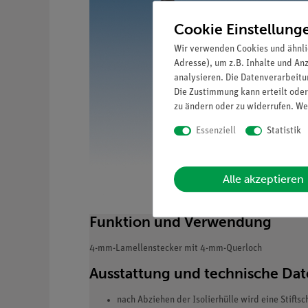
Cookie Einstellung
Wir verwenden Cookies und ähnli
Adresse), um z.B. Inhalte und An
analysieren. Die Datenverarbeitun
Die Zustimmung kann erteilt oder
zu ändern oder zu widerrufen. We
Essenziell
Statistik
Alle akzeptieren
Funktion und Verwendung
4-mm-Lamellenstecker mit 4-mm-Querloch
Ausstattung und technische Da
nach Abziehen der Isolierhülle wird eine Stifts