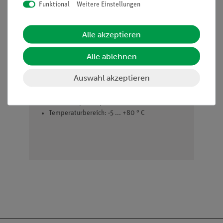
Funktional
Weitere Einstellungen
Elektrode mit Kunststoffschaft und
Zylindermembran
Alle akzeptieren
Gelelektrolyt-Füllung
Schaft-Durchmesser: 12 mm
Alle ablehnen
Schaft-Länge: 120 mm
1 m-Festkabel mit Koaxialstecker
Auswahl akzeptieren
Tauchtiefe: 120 mm
Messbereich: 0 ... 14 pH
Kettennullpunkt: pH = 7
Temperaturbereich: -5 ... +80 ° C