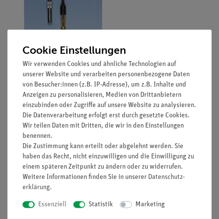
Cookie Einstellungen
Wir verwenden Cookies und ähnliche Technologien auf
unserer Website und verarbeiten personenbezogene Daten
von Besucher:innen (z.B. IP-Adresse), um z.B. Inhalte und
Anzeigen zu personalisieren, Medien von Drittanbietern
einzubinden oder Zugriffe auf unsere Website zu analysieren.
Funktion und Verwendung
Die Datenverarbeitung erfolgt erst durch gesetzte Cookies.
Diese pH-Einstabmesskette, bestehend aus einer
Wir teilen Daten mit Dritten, die wir in den Einstellungen
Glaselektrode und einer Silber/Silberchlorid-
benennen.
Bezugselektrode mit fest angeschlossenem Kabel mit
Die Zustimmung kann erteilt oder abgelehnt werden. Sie
DIN-Stecker, mit schwarzem Kunststoffschaft, zeichnet
haben das Recht, nicht einzuwilligen und die Einwilligung zu
sich durch ihre robuste Ausführung aus und wird daher
einem späteren Zeitpunkt zu ändern oder zu widerrufen.
besonders in Verbindung mit Feld- oder
Weitere Informationen finden Sie in unserer
Daten­schutz­
Handmessgeräten bevorzugt. Durch ihren Gelelektrolyt
erklärung
.
ist sie wartungsarm.
Ausstattung und technische
Essenziell
Statistik
Marketing
Daten