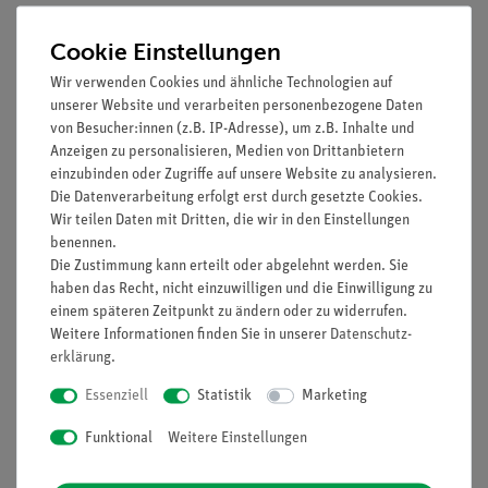
Funktion und Verwendung
Cookie Einstellungen
Acetonitril (Methylcyanid)
Wir verwenden Cookies und ähnliche Technologien auf
unserer Website und verarbeiten personenbezogene Daten
CAS-Nummer: 75-05-8
von Besucher:innen (z.B. IP-Adresse), um z.B. Inhalte und
Anzeigen zu personalisieren, Medien von Drittanbietern
einzubinden oder Zugriffe auf unsere Website zu analysieren.
Signalwort: Gefahr
Die Datenverarbeitung erfolgt erst durch gesetzte Cookies.
Wir teilen Daten mit Dritten, die wir in den Einstellungen
benennen.
Gefahrenklasse und
Die Zustimmung kann erteilt oder abgelehnt werden. Sie
Gefahrenkategorie
haben das Recht, nicht einzuwilligen und die Einwilligung zu
einem späteren Zeitpunkt zu ändern oder zu widerrufen.
Entzündbare Flüssigkeit, Kategorie 2, H225
Weitere Informationen finden Sie in unserer
Daten­schutz­
Akute Toxizität, Kategorie 4, Verschlucken, H302
erklärung
.
Akute Toxizität, Kategorie 4, Hautkontakt, H312
Essenziell
Statistik
Marketing
Akute Toxizität, Kategorie 4, Einatmen, H332
Augenreizung, Kategorie 2, H319
Funktional
Weitere Einstellungen