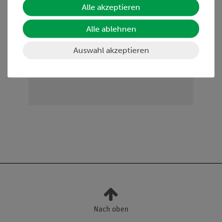
Alle akzeptieren
HINWEIS: Bitte beachten sie, dass wir keine
Alle ablehnen
Chemikalien an Privatpersonen verkaufen. Lt.
ChemVerbotsV geben wir Chemikalien nur an
Auswahl akzeptieren
Wiederverkäufer, berufsmässige Verwender und
öffentliche Forschungs- Untersuchungs und Lehranstalten
ab.
Nach oben