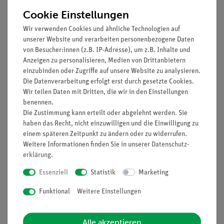
Sinne, Schüler- und Demonstrationsversuche,
Cookie Einstellungen
deutsch (13242-01)
Ergänzungsset DEMO beginner
Wir verwenden Cookies und ähnliche Technologien auf
Naturwissenschaften Set Sinne (13242-88)
unserer Website und verarbeiten personenbezogene Daten
von Besucher:innen (z.B. IP-Adresse), um z.B. Inhalte und
Anzeigen zu personalisieren, Medien von Drittanbietern
einzubinden oder Zugriffe auf unsere Website zu analysieren.
Die Datenverarbeitung erfolgt erst durch gesetzte Cookies.
Lieferumfang
Wir teilen Daten mit Dritten, die wir in den Einstellungen
benennen.
Die Zustimmung kann erteilt oder abgelehnt werden. Sie
Filzschreiber,
38710-
1
haben das Recht, nicht einzuwilligen und die Einwilligung zu
wasserlöslich, 3 St.,
03
einem späteren Zeitpunkt zu ändern oder zu widerrufen.
schwarz, blau, rot
Weitere Informationen finden Sie in unserer
Daten­schutz­
erklärung
.
Laborbecher, Kunststoff
36011-
1
Essenziell
Statistik
Marketing
(PP), 100 ml
01
Funktional
Weitere Einstellungen
Bindfaden, Polyester,
02412-
1
auf Röllchen, l = 200 m
00
Alle akzeptieren