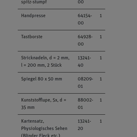
spitz-stumpf
00
Handpresse
64154-
1
00
Tastborste
64928-
1
00
Stricknadeln, d = 2 mm,
13241-
1
l = 200 mm, 2 Stück
40
Spiegel 80 x 50 mm
08209-
1
01
Kunststofflupe, 5x, d =
88002-
1
35 mm
01
Kartensatz,
13241-
1
Physiologisches Sehen
20
(Blinder Fleck etc.)