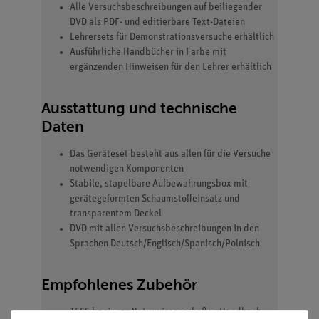
Alle Versuchsbeschreibungen auf beiliegender
DVD als PDF- und editierbare Text-Dateien
Lehrersets für Demonstrationsversuche erhältlich
Ausführliche Handbücher in Farbe mit
ergänzenden Hinweisen für den Lehrer erhältlich
Ausstattung und technische
Daten
Das Geräteset besteht aus allen für die Versuche
notwendigen Komponenten
Stabile, stapelbare Aufbewahrungsbox mit
gerätegeformten Schaumstoffeinsatz und
transparentem Deckel
DVD mit allen Versuchsbeschreibungen in den
Sprachen Deutsch/Englisch/Spanisch/Polnisch
Empfohlenes Zubehör
TESS beginner Naturwissenschaften Handbuch