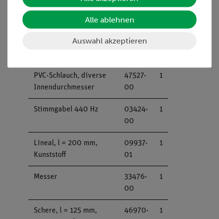
Wattestäbchen, 100
13241-
1
Alle ablehnen
Stück
10
Auswahl akzeptieren
Uhrglasschale, d = 100
34574-
5
mm
00
PVC-Schlauch, diverse
47527-
1
Innendurchmesser
00
Stimmgabel 440 Hz
03424-
1
00
Lineal, l = 200 mm,
09937-
1
Kunststoff
01
Messer
33476-
1
00
Schere, l = 125 mm,
46970-
1