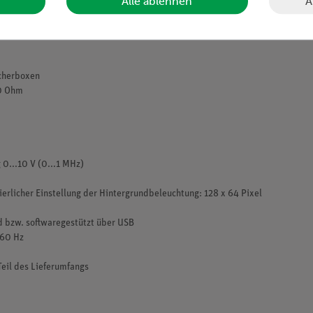
A
Alle ablehnen
40 Ohm
 an R
= 20 Ohm
a
echerboxen
0 Ohm
0...10 V (0...1 MHz)
rlicher Einstellung der Hintergrundbeleuchtung: 128 x 64 Pixel
ad bzw. softwaregestützt über USB
/60 Hz
eil des Lieferumfangs