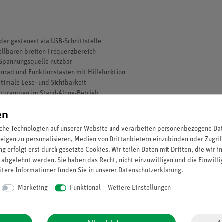
der gesteuert via USB-Schnittstelle
tellbaren breiten Frequenzbereich
 Spannungsquelle nutzbar
nrad und Funktionstasten mit Hilfefunktion
timale Lese- und Sichtbarkeit
uenzrampen im Stand-Alone-Betrieb
 Frequenz als Spannung
en
auf Frequenzrampen mit einem Oszilloskop
is für brilliante Signale - ideal für Experimente zur Akustik / zum Hören
che Technologien auf unserer Website und verarbeiten personenbezogene Date
zeigen zu personalisieren, Medien von Drittanbietern einzubinden oder Zugrif
g erfolgt erst durch gesetzte Cookies. Wir teilen Daten mit Dritten, die wir 
ten
 abgelehnt werden. Sie haben das Recht, nicht einzuwilligen und die Einwill
itere Informationen finden Sie in unserer
Daten­schutz­erklärung
.
Marketing
Funktional
Weitere Einstellungen
requenzrampe, Spannungsrampe
nd 4 mm Buchsen: