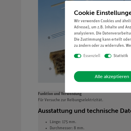
Cookie Einstellung
Wir verwenden Cookies und ähnli
Adresse), um z.B. Inhalte und An
analysieren. Die Datenverarbeitun
Die Zustimmung kann erteilt oder
zu ändern oder zu widerrufen. We
Essenziell
Statistik
Alle akzeptieren
Funktion und Verwendung
Für Versuche zur Reibungselektrizität.
Ausstattung und technische Da
Länge: 175 mm.
Durchmesser: 8 mm.