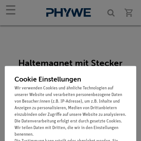
☰
Haltemagnet mit Stecker
Artikel-Nr.: 11202-14
Cookie Einstellungen
Wir verwenden Cookies und ähnliche Technologien auf
unserer Website und verarbeiten personenbezogene Daten
von Besucher:innen (z.B. IP-Adresse), um z.B. Inhalte und
Anzeigen zu personalisieren, Medien von Drittanbietern
einzubinden oder Zugriffe auf unsere Website zu analysieren.
Die Datenverarbeitung erfolgt erst durch gesetzte Cookies.
Wir teilen Daten mit Dritten, die wir in den Einstellungen
Funktion und Verwendung
benennen.
Magnetisches Steckelement zum Fixieren eines
Die Zustimmung kann erteilt oder abgelehnt werden. Sie