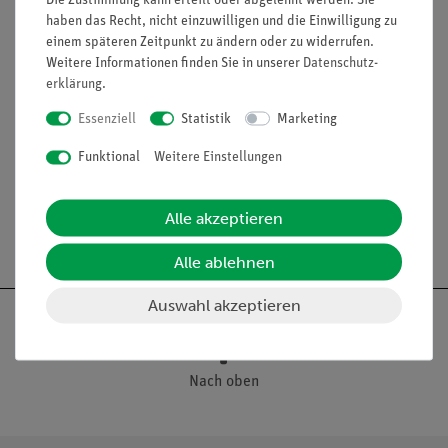
Luftkissenbahnschlittens oder Messwagen für
haben das Recht, nicht einzuwilligen und die Einwilligung zu
Rollenfahrbahn an der mechanischen Startvorrichtung.
einem späteren Zeitpunkt zu ändern oder zu widerrufen.
Ausstattung und technische
Weitere Informationen finden Sie in unserer
Daten­schutz­
Daten
erklärung
.
Essenziell
Statistik
Marketing
Maße (mm): 16 x 38 x 16
Masse: 10 g ± 1 g
Funktional
Weitere Einstellungen
Alle akzeptieren
Alle ablehnen
Auswahl akzeptieren
Nach oben