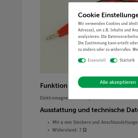
Cookie Einstellung
Wir verwenden Cookies und ähnli
Adresse), um z.B. Inhalte und An
analysieren. Die Datenverarbeitun
Die Zustimmung kann erteilt oder
zu ändern oder zu widerrufen. We
Essenziell
Statistik
Alle akzeptieren
Funktion und Verwendung
Elektromagnetischer Kopfhörer.
Ausstattung und technische Da
Mit 4 mm Steckern und Anschlussleitunge
Ω
Widerstand: 7