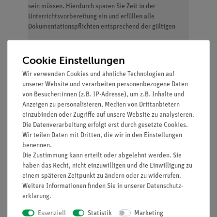
sein müssen. Hierdurch sparen Sie Zeit in der
Unterrichtsvorbereitung ein und erfüllen alle
Dokumentationspflichten entsprechend der gültigen
Cookie Einstellungen
Ausstattung und technische
Daten
Wir verwenden Cookies und ähnliche Technologien auf
unserer Website und verarbeiten personenbezogene Daten
von Besucher:innen (z.B. IP-Adresse), um z.B. Inhalte und
Anzeigen zu personalisieren, Medien von Drittanbietern
Der RiSU-Manager hilft Ihnen
einzubinden oder Zugriffe auf unsere Website zu analysieren.
Die Datenverarbeitung erfolgt erst durch gesetzte Cookies.
Ihre Unterrichtsvorbereitung zeitsparend
Wir teilen Daten mit Dritten, die wir in den Einstellungen
durchzuführen. Die zur Durchführung von
benennen.
Schulversuchen notwendigen Dokumente (wie
Die Zustimmung kann erteilt oder abgelehnt werden. Sie
Gefährdungsbeurteilungen oder
haben das Recht, nicht einzuwilligen und die Einwilligung zu
Sicherheitsdatenblätter) sind bereits im RiSU-
einem späteren Zeitpunkt zu ändern oder zu widerrufen.
Manager enthalten
Weitere Informationen finden Sie in unserer
Daten­schutz­
Bei der Organisation Ihrer Dokumente. Sie finden
erklärung
.
im RiSU-Manager bei dem Versuch direkt
Dokumente wie Gefährdungsbeurteilung
Essenziell
Statistik
Marketing