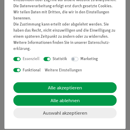
einzubinden oder Zugriffe auf unsere Website zu analysieren.
Die Datenverarbeitung erfolgt erst durch gesetzte Cookies.
Wir teilen Daten mit Dritten, die wir in den Einstellungen
benennen.
Die Zustimmung kann erteilt oder abgelehnt werden. Sie
Funktion und Verwendung
haben das Recht, nicht einzuwilligen und die Einwilligung zu
Zum Nachweis der Resonanzabsorption und
einem späteren Zeitpunkt zu ändern oder zu widerrufen.
Resonanzfluoreszenz.
Weitere Informationen finden Sie in unserer
Daten­schutz­
Ausstattung und technische
erklärung
.
Daten
Essenziell
Statistik
Marketing
Vakuumröhre mit Natriumfüllung, montiert auf
Funktional
Weitere Einstellungen
Trägerplatte mit Sichtfenster, einsetzbar in
Heizofen zum Franck-Hertz-Versuch.
Röhrenlänge: 170 mm.
Alle akzeptieren
Röhrendurchmesser: 42 mm.
Alle ablehnen
Auswahl akzeptieren