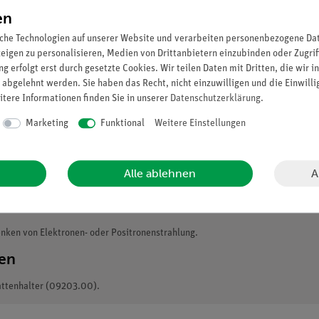
en
che Technologien auf unserer Website und verarbeiten personenbezogene Date
zeigen zu personalisieren, Medien von Drittanbietern einzubinden oder Zugrif
g erfolgt erst durch gesetzte Cookies. Wir teilen Daten mit Dritten, die wir 
 abgelehnt werden. Sie haben das Recht, nicht einzuwilligen und die Einwill
itere Informationen finden Sie in unserer
Daten­schutz­erklärung
.
Marketing
Funktional
Weitere Einstellungen
A
Alle ablehnen
ken von Elektronen- oder Positronenstrahlung.
ten
attenhalter (09203.00).