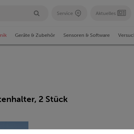
Service
Aktuelles
nik
Geräte & Zubehör
Sensoren & Software
Versuc
enhalter, 2 Stück