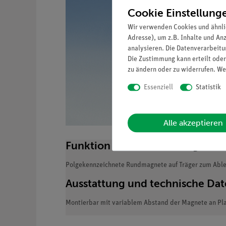
Cookie Einstellung
Wir verwenden Cookies und ähnli
Adresse), um z.B. Inhalte und An
analysieren. Die Datenverarbeitun
Die Zustimmung kann erteilt oder
zu ändern oder zu widerrufen. We
Essenziell
Statistik
Alle akzeptieren
Funktion und Verwendung
Polgekennzeichnete Rundmagnete auf Träger zum Ablen
Ausstattung und technische Da
Montierbar mit variablem Abstand der Magnete an Pl