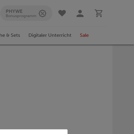
PHYWE
Bonusprogramm
he & Sets
Digitaler Unterricht
Sale