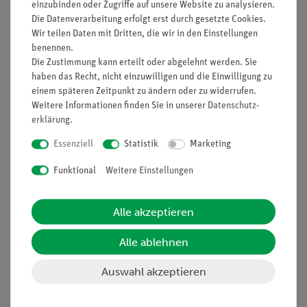
einzubinden oder Zugriffe auf unsere Website zu analysieren.
Die Datenverarbeitung erfolgt erst durch gesetzte Cookies.
Wir teilen Daten mit Dritten, die wir in den Einstellungen
Funktion und Verwendung
benennen.
Die Zustimmung kann erteilt oder abgelehnt werden. Sie
Kupferring mit Schlitz. Passend für Eisenkerne mit 30 x
haben das Recht, nicht einzuwilligen und die Einwilligung zu
30 mm² Querschnitt.
einem späteren Zeitpunkt zu ändern oder zu widerrufen.
Weitere Informationen finden Sie in unserer
Daten­schutz­
Ausstattung und technische
erklärung
.
Daten
Essenziell
Statistik
Marketing
Material: Kupfer
Funktional
Weitere Einstellungen
Kantenlänge: 43 mm
Höhe: 10 mm
Alle akzeptieren
Alle ablehnen
Auswahl akzeptieren