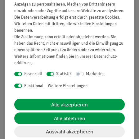
Funktion und Verwendung
Anzeigen zu personalisieren, Medien von Drittanbietern
einzubinden oder Zugriffe auf unsere Website zu analysieren.
Heizofen zur Erzeugung der benötigten Temperatur für
Die Datenverarbeitung erfolgt erst durch gesetzte Cookies.
Franck-Hertz-Röhre bzw. Na-Fluoreszenzröhre.
Wir teilen Daten mit Dritten, die wir in den Einstellungen
Vorteile
benennen.
Die Zustimmung kann erteilt oder abgelehnt werden. Sie
Metallgehäuse mit Sichtfenster.
haben das Recht, nicht einzuwilligen und die Einwilligung zu
Regulierbare Heizung.
einem späteren Zeitpunkt zu ändern oder zu widerrufen.
Bimetallschalter zur Temperaturkonstanthaltung.
Weitere Informationen finden Sie in unserer
Daten­schutz­
Thermometerhalterung und
erklärung
.
Geräteanschlussleitung.
Essenziell
Statistik
Marketing
Ausstattung und technische
Funktional
Weitere Einstellungen
Daten
Heizung: 230 V; 600 W.
Alle akzeptieren
Maximaltemperatur: 300°C.
Gehäusemaße (mm): ca. 153 x 153 x 325.
Alle ablehnen
Gewicht: ca. 2 kg.
Auswahl akzeptieren