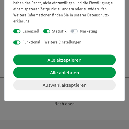
haben das Recht, nicht einzuwilligen und die Einwilligung zu
Lineal aus Kunststoff.
einem späteren Zeitpunkt zu ändern oder zu widerrufen.
Weitere Informationen finden Sie in unserer
Daten­schutz­
Ausstattung und technische
erklärung
.
Daten
Essenziell
Statistik
Marketing
Länge: 200 mm
Funktional
Weitere Einstellungen
Alle akzeptieren
Alle ablehnen
Auswahl akzeptieren
Nach oben