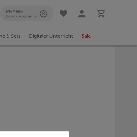
PHYWE
Bonusprogramm
he & Sets
Digitaler Unterricht
Sale