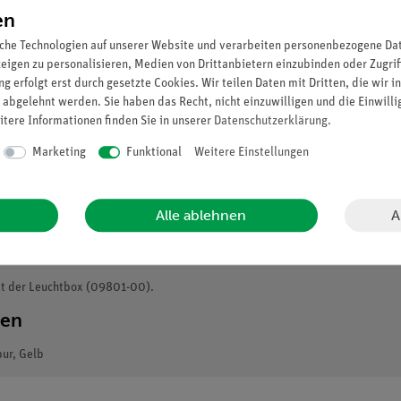
en
che Technologien auf unserer Website und verarbeiten personenbezogene Date
zeigen zu personalisieren, Medien von Drittanbietern einzubinden oder Zugrif
g erfolgt erst durch gesetzte Cookies. Wir teilen Daten mit Dritten, die wir 
 abgelehnt werden. Sie haben das Recht, nicht einzuwilligen und die Einwill
itere Informationen finden Sie in unserer
Daten­schutz­erklärung
.
Marketing
Funktional
Weitere Einstellungen
A
Alle ablehnen
it der Leuchtbox (09801-00).
ten
pur, Gelb