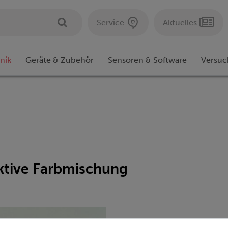
Service
Aktuelles
nik
Geräte & Zubehör
Sensoren & Software
Versuc
aktive Farbmischung