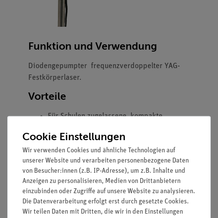
Funktion und Verwendung
Diodengepumpter frequenzverdoppelter YAG-
Festkörperlaser.
Vorteile
Für Schulen zugelassene, kompakte
monochromatische Lichtquelle, besonders
Cookie Einstellungen
geeignet für die Versuche zur Interferenz
Wir verwenden Cookies und ähnliche Technologien auf
und Beugung.
unserer Website und verarbeiten personenbezogene Daten
Da das menschliche Auge besonders
von Besucher:innen (z.B. IP-Adresse), um z.B. Inhalte und
empfindlich für grünes Licht ist, ist die
Anzeigen zu personalisieren, Medien von Drittanbietern
Verwendung dieses Lasers einem roten
einzubinden oder Zugriffe auf unsere Website zu analysieren.
Laser gleicher Leistung vorzuziehen.
Die Datenverarbeitung erfolgt erst durch gesetzte Cookies.
Der Laser erfüllt die DIN
Wir teilen Daten mit Dritten, die wir in den Einstellungen