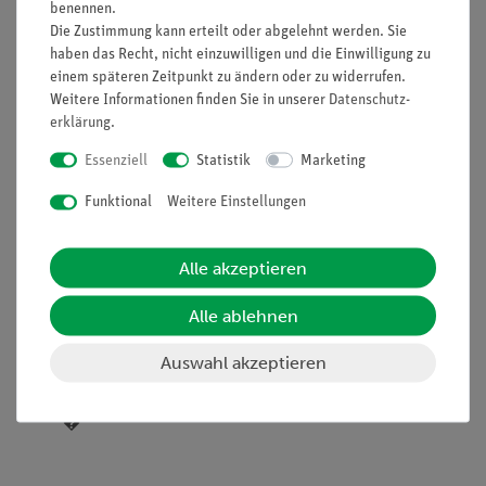
Sicherheitsanforderungen der
benennen.
Die Zustimmung kann erteilt oder abgelehnt werden. Sie
Laserschutzklasse 2.
haben das Recht, nicht einzuwilligen und die Einwilligung zu
Ausstattung und technische
einem späteren Zeitpunkt zu ändern oder zu widerrufen.
Daten
Weitere Informationen finden Sie in unserer
Daten­schutz­
erklärung
.
Wellenlänge 532 nm nicht-polarisiert
Essenziell
Statistik
Marketing
Ausgangsleistung 1 mW
Strahldurchmesser (am Ausgang): 0,5 mm
Funktional
Weitere Einstellungen
Divergenz: 1,2 mRad
Arbeitstemperatur: 15...25 °C
Alle akzeptieren
Versorgungsspannung 3...3,3 VDC
Verbindung für Zubehör (z.B. zur
Alle ablehnen
Strahlaufweitung): M20 Außengewinde
Incl. Steckernetzteil
Auswahl akzeptieren
Haltestiel (l=75 mm; Durchmesser. 10 mm)
�