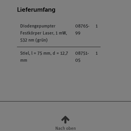
Lieferumfang
Diodengepumpter
08765-
1
Festkörper Laser, 1 mW,
99
532 nm (grün)
Stiel, l = 75 mm, d = 12,7
08751-
1
mm
05
Nach oben