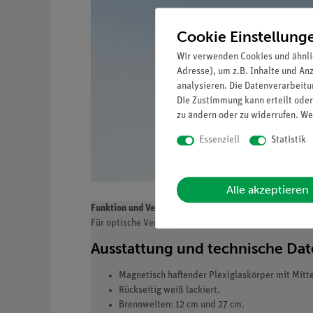
Cookie Einstellung
Wir verwenden Cookies und ähnli
Adresse), um z.B. Inhalte und An
analysieren. Die Datenverarbeitun
Die Zustimmung kann erteilt oder
zu ändern oder zu widerrufen. We
Essenziell
Statistik
Alle akzeptieren
Funktion und Verwendung
Für optische Versuche an der Hafttafel.
Ausstattung und technische Da
Magnetisch haftender Plexiglaskörper mit Mitt
Rückseitig weiß lackiert.
Brennweiten: 12 cm und 27 cm.