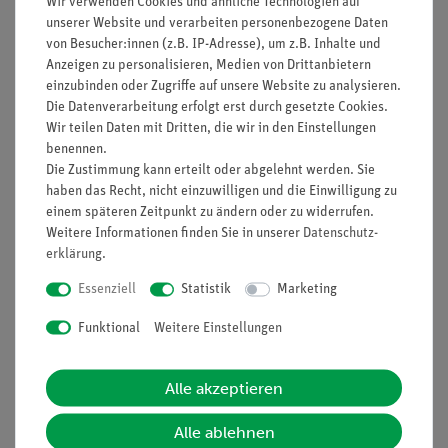
Wir verwenden Cookies und ähnliche Technologien auf
Funktion und Verwendung
unserer Website und verarbeiten personenbezogene Daten
von Besucher:innen (z.B. IP-Adresse), um z.B. Inhalte und
Schülermotor mit sichtbaren Funktionselementen.
Anzeigen zu personalisieren, Medien von Drittanbietern
einzubinden oder Zugriffe auf unsere Website zu analysieren.
Ausstattung und technische
Die Datenverarbeitung erfolgt erst durch gesetzte Cookies.
Daten
Wir teilen Daten mit Dritten, die wir in den Einstellungen
benennen.
Mit Doppel-T-Anker
Die Zustimmung kann erteilt oder abgelehnt werden. Sie
Auflagefläche für Stabmagnete (72x20) mm oder
haben das Recht, nicht einzuwilligen und die Einwilligung zu
U-Kerne
einem späteren Zeitpunkt zu ändern oder zu widerrufen.
Schnurscheibe
Weitere Informationen finden Sie in unserer
Daten­schutz­
4mm-Buchsen u. mit Möglichkeit zur
erklärung
.
Stativhalterung
Belastbarkeit max. 9 V/1 A
Essenziell
Statistik
Marketing
Maße (mm) 85 x 85 x 120
Funktional
Weitere Einstellungen
Alle akzeptieren
Empfohlenes Zubehör
Alle ablehnen