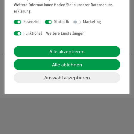
Weitere Informationen finden Sie in unserer
Daten­schutz­
erklärung
.
Zum Übergang von BNC-Buchsen auf 4-mm-Stecker.
Essenziell
Statistik
Marketing
Funktional
Weitere Einstellungen
Alle akzeptieren
Alle ablehnen
Auswahl akzeptieren
Nach oben