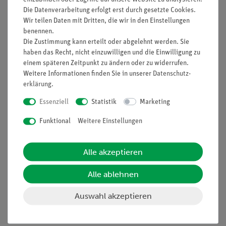
Die Datenverarbeitung erfolgt erst durch gesetzte Cookies.
Wir teilen Daten mit Dritten, die wir in den Einstellungen
Funktion und Verwendung
benennen.
Für Schülerversuche zum Elektromagnetismus.
Die Zustimmung kann erteilt oder abgelehnt werden. Sie
Ausstattung und technische
haben das Recht, nicht einzuwilligen und die Einwilligung zu
Daten
einem späteren Zeitpunkt zu ändern oder zu widerrufen.
Weitere Informationen finden Sie in unserer
Daten­schutz­
Hochstromspule mit 4-mm-Klemmen.
erklärung
.
Schlagfester Kunststoffspulenkörper mit
Essenziell
Statistik
Marketing
Kennzeichnung der Wicklungsrichtung.
Für Eisenkerne mit (20 x 20) mm-Querschnitt.
Funktional
Weitere Einstellungen
Windungszahl: 800.
Dauerstromstärke: 0,75 A.
Induktivität: 12 mH.
Alle akzeptieren
Wirkwiderstand: 8 Ohm.
Alle ablehnen
Auswahl akzeptieren