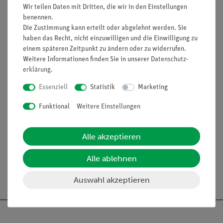
Funktion und Verwendung
Wir teilen Daten mit Dritten, die wir in den Einstellungen
Hochspannungsleitung mit 4 mm Steckern, zu
benennen.
verwenden z. B. in Verbindung mit den
Die Zustimmung kann erteilt oder abgelehnt werden. Sie
Hochspannungsgeräten 10 kV (13670-93) und 25 kV
haben das Recht, nicht einzuwilligen und die Einwilligung zu
(13671-93), sowie den entsprechenden Messgeräten.
einem späteren Zeitpunkt zu ändern oder zu widerrufen.
Weitere Informationen finden Sie in unserer
Daten­schutz­
Ausstattung und technische
erklärung
.
Daten
Essenziell
Statistik
Marketing
Spannungsfestigkeit: 30 kV
Funktional
Weitere Einstellungen
Belastbarkeit: 1 A
2
Querschnitt: 0,14 mm
Länge: 500 mm
Alle akzeptieren
Alle ablehnen
Auswahl akzeptieren