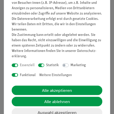
von Besucher:innen (z.B. IP-Adresse), um z.B. Inhalte und
Anzeigen zu personalisieren, Medien von Drittanbietern
einzubinden oder Zugriffe auf unsere Website zu analysieren.
Die Datenverarbeitung erfolgt erst durch gesetzte Cookies.
Wir teilen Daten mit Dritten, die wir in den Einstellungen
benennen.
Die Zustimmung kann erteilt oder abgelehnt werden. Sie
Funktion und Verwendung
haben das Recht, nicht einzuwilligen und die Einwilligung zu
einem späteren Zeitpunkt zu ändern oder zu widerrufen.
Weitere Informationen finden Sie in unserer
Daten­schutz­
Messkolben zum Abmessen von Flüssigkeitsmengen.
erklärung
.
Essenziell
Statistik
Marketing
Ausstattung und technische
Daten
Funktional
Weitere Einstellungen
Aus Borosilikatglas 3.3
Alle akzeptieren
Mit Normschliffhülse und Kunststoffstopfen mit
einer Ringmarke zum exakten Abmessen
Alle ablehnen
Bei +20 °C kalibriert
Inhalt: 25 ml bis 1000 ml
Auswahl akzeptieren