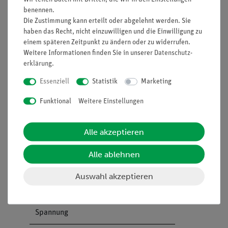
benennen.
Magnetrührer mit
FHO-
1
Die Zustimmung kann erteilt oder abgelehnt werden. Sie
Heizung, digital,
RSM10HS
haben das Recht, nicht einzuwilligen und die Einwilligung zu
Edelstahl, 280 °C,
einem späteren Zeitpunkt zu ändern oder zu widerrufen.
100-1500 rpm
Weitere Informationen finden Sie in unserer
Daten­schutz­
erklärung
.
Magnetrührstäbchen-
35680-
1
Essenziell
Statistik
Marketing
Entferner
03
Funktional
Weitere Einstellungen
Kompaktwaage, AE
ADA-CB-
1
ADAM, 500 g : 0,1 g
501
Modell CB501
Alle akzeptieren
Bunsenstativ, 210 x
37694-
1
Alle ablehnen
130 mm, h = 750 mm
00
Auswahl akzeptieren
Doppelmuffe, für
02043-
1
Kreuz- oder T-
00
Spannung