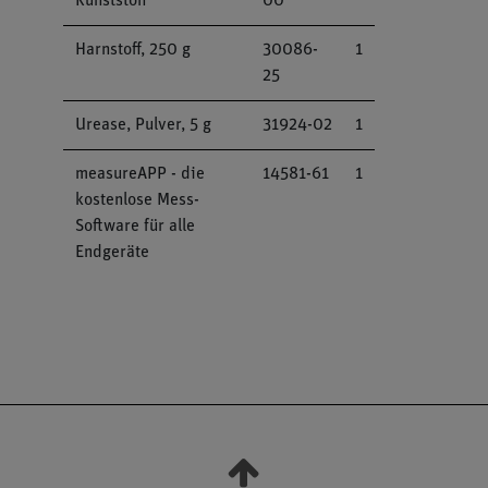
Kunststoff
00
Harnstoff, 250 g
30086-
1
25
Urease, Pulver, 5 g
31924-02
1
measureAPP - die
14581-61
1
kostenlose Mess-
Software für alle
Endgeräte