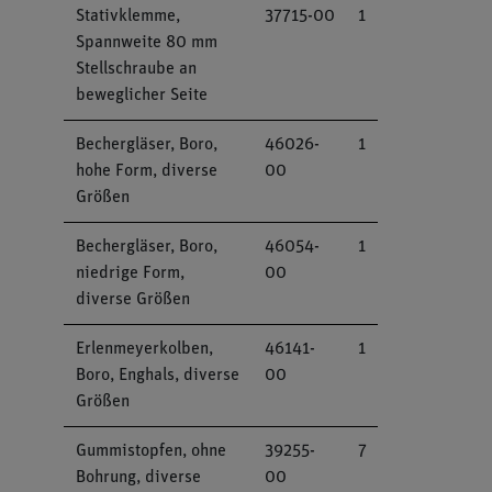
Stativklemme,
37715-00
1
Spannweite 80 mm
Stellschraube an
beweglicher Seite
Bechergläser, Boro,
46026-
1
hohe Form, diverse
00
Größen
Bechergläser, Boro,
46054-
1
niedrige Form,
00
diverse Größen
Erlenmeyerkolben,
46141-
1
Boro, Enghals, diverse
00
Größen
Gummistopfen, ohne
39255-
7
Bohrung, diverse
00