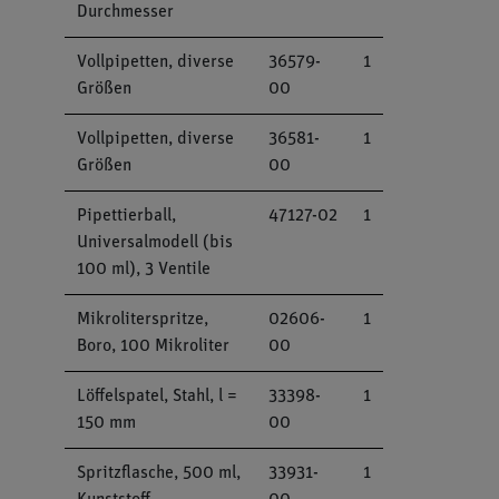
Durchmesser
Vollpipetten, diverse
36579-
1
Größen
00
Vollpipetten, diverse
36581-
1
Größen
00
Pipettierball,
47127-02
1
Universalmodell (bis
100 ml), 3 Ventile
Mikroliterspritze,
02606-
1
Boro, 100 Mikroliter
00
Löffelspatel, Stahl, l =
33398-
1
150 mm
00
Spritzflasche, 500 ml,
33931-
1