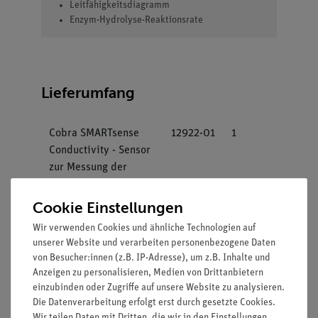
Leitfähigkeitsdiagramm
Enzym-Hydrolyse-Reaktionsrate
Lieferumfang
Cobra SMARTsense
12922-01
1
Conductivity - Sensor
zur Messung der
Leitfähigkeit in
Flüssigkeiten,
Cookie Einstellungen
0...20000 µS/cm,
Wir verwenden Cookies und ähnliche Technologien auf
0...60°C (Bluetooth)
unserer Website und verarbeiten personenbezogene Daten
von Besucher:innen (z.B. IP-Adresse), um z.B. Inhalte und
Magnetrührstäbchen,
46299-
1
Anzeigen zu personalisieren, Medien von Drittanbietern
PTFE, 50 mm,
03
einzubinden oder Zugriffe auf unsere Website zu analysieren.
zylindrische Form
Die Datenverarbeitung erfolgt erst durch gesetzte Cookies.
Wir teilen Daten mit Dritten, die wir in den Einstellungen