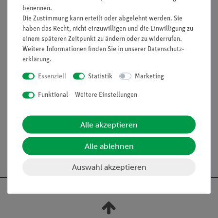
Funktion und Verwendung
benennen.
Die Zustimmung kann erteilt oder abgelehnt werden. Sie
Ein-/Ausschalter mit Buchsen, besonders geeignet für
haben das Recht, nicht einzuwilligen und die Einwilligung zu
den Unterricht zum Thema Elektrizität in den unteren
einem späteren Zeitpunkt zu ändern oder zu widerrufen.
Klassenstufen der Sekundarstufe 1.
Weitere Informationen finden Sie in unserer
Daten­schutz­
Ausstattung und technische
erklärung
.
Daten
Essenziell
Statistik
Marketing
Sicherheitsbuchsen
Funktional
Weitere Einstellungen
Alle akzeptieren
Alle ablehnen
Auswahl akzeptieren