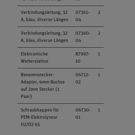
Verbindungsleitung, 32
07361-
2
A, blau, diverse Längen
04
Verbindungsleitung, 32
07360-
2
A, blau, diverse Längen
04
Elektronische
87997-
1
Wetterstation
10
Bananenstecker-
06712-
1
Adapter, 4mm-Buchse
02
auf 2mm Stecker (1
Paar)
Schraubkappen für
06730-
1
PEM-Elektrolyseur
01
H2/O2 65