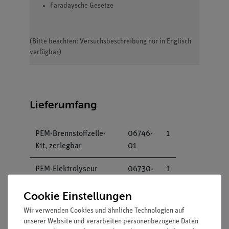
Faradaysche Gesetze
(Bitte beachten: Versuchsbeschreibung nur in Englisch
verfügbar)
Lieferumfang
PEM-Brennstoffzelle-
06746-
1
Kit, zerlegbar
01
PEM-Elektrolyseur
06730-
1
H2/O2 65
00
Cookie Einstellungen
Schaltkasten
06000-
1
Wir verwenden Cookies und ähnliche Technologien auf
00
unserer Website und verarbeiten personenbezogene Daten