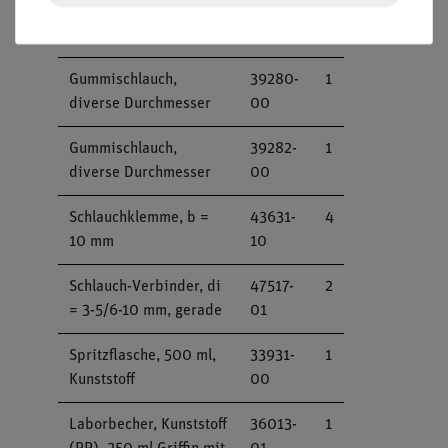
Kunststoff, diverse
01
Größe
Gummischlauch,
39280-
1
diverse Durchmesser
00
Gummischlauch,
39282-
1
diverse Durchmesser
00
Schlauchklemme, b =
43631-
4
10 mm
10
Schlauch-Verbinder, di
47517-
2
= 3-5/6-10 mm, gerade
01
Spritzflasche, 500 ml,
33931-
1
Kunststoff
00
Laborbecher, Kunststoff
36013-
1