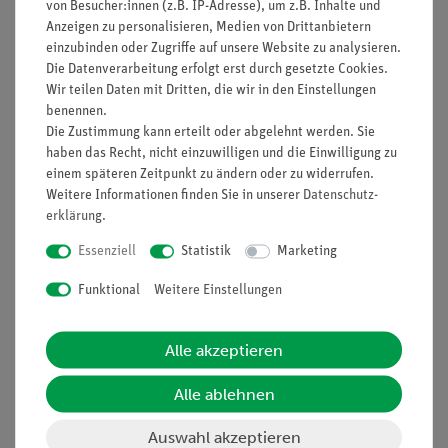
von Besucher:innen (z.B. IP-Adresse), um z.B. Inhalte und
Widerstand 10 Ohm
06056-
2
Anzeigen zu personalisieren, Medien von Drittanbietern
2%, 2 W, Gehäuse G1
10
einzubinden oder Zugriffe auf unsere Website zu analysieren.
Die Datenverarbeitung erfolgt erst durch gesetzte Cookies.
Widerstand 5 Ohm 5%,
06055-
1
Wir teilen Daten mit Dritten, die wir in den Einstellungen
benennen.
2 W, Gehäuse G1
50
Die Zustimmung kann erteilt oder abgelehnt werden. Sie
haben das Recht, nicht einzuwilligen und die Einwilligung zu
Widerstand 2 Ohm 5%,
06055-
1
einem späteren Zeitpunkt zu ändern oder zu widerrufen.
2 W, Gehäuse G1
20
Weitere Informationen finden Sie in unserer
Daten­schutz­
erklärung
.
Widerstand 1 Ohm 2%,
06055-
2
Essenziell
Statistik
Marketing
2 W, Gehäuse G1
10
Funktional
Weitere Einstellungen
Kurzschlussstecker,
06027-
2
grau
07
Alle akzeptieren
Gasbar
40466-
1
00
Alle ablehnen
Messzylinder,
36629-
1
Auswahl akzeptieren