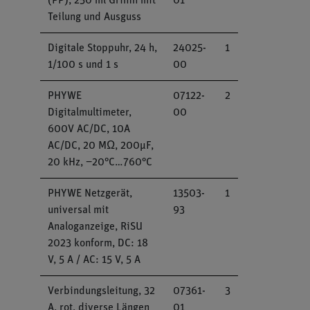
(PP), 250 ml Griffin mit
01
Teilung und Ausguss
Digitale Stoppuhr, 24 h,
24025-
1
1/100 s und 1 s
00
PHYWE
07122-
2
Digitalmultimeter,
00
600V AC/DC, 10A
AC/DC, 20 MΩ, 200µF,
20 kHz, −20°C…760°C
PHYWE Netzgerät,
13503-
1
universal mit
93
Analoganzeige, RiSU
2023 konform, DC: 18
V, 5 A / AC: 15 V, 5 A
Verbindungsleitung, 32
07361-
3
A, rot, diverse Längen
01