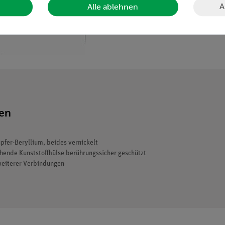
A
Alle ablehnen
ten
fer-Beryllium, beides vernickelt
tehende Kunststoffhülse berührungssicher geschützt
weiterer Verbindungen