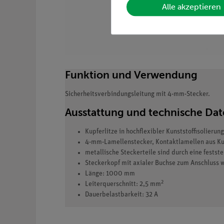
Alle akzeptieren
Funktion und Verwendung
Sicherheitsverbindungsleitung mit 4-mm-Stecker.
Ausstattung und technische Da
Kupferlitze in hochflexibler Kunststoffisolierung
4-mm-Lamellenstecker, Kontaktlamellen aus Kup
metallische Steckerteile sind durch eine fests
Steckerkopf mit axialer Buchse zum Anschluss 
Länge: 1000 mm
2
Leiterquerschnitt: 2,5 mm
Dauerbelastbarkeit: 32 A