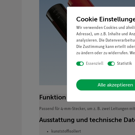
Cookie Einstellung
Wir verwenden Cookies und ähnli
Adresse), um z.B. Inhalte und An
analysieren. Die Datenverarbeitun
Die Zustimmung kann erteilt oder
zu ändern oder zu widerrufen. We
Essenziell
Statistik
Alle akzeptieren
Funktion und Verwendung
Passend für 4-mm-Stecker, um z. B. zwei Leitungen mi
Ausstattung und technische Da
kunststoffisoliert