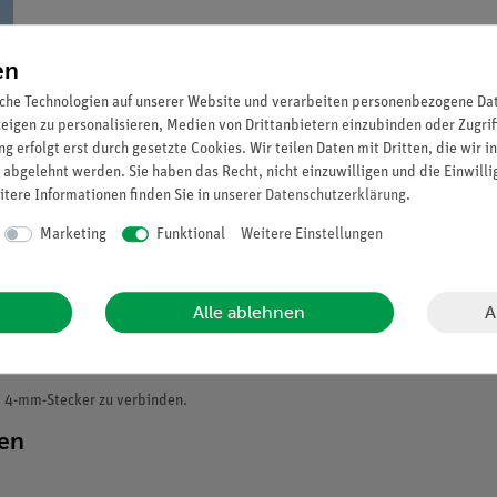
en
che Technologien auf unserer Website und verarbeiten personenbezogene Date
zeigen zu personalisieren, Medien von Drittanbietern einzubinden oder Zugrif
g erfolgt erst durch gesetzte Cookies. Wir teilen Daten mit Dritten, die wir 
 abgelehnt werden. Sie haben das Recht, nicht einzuwilligen und die Einwill
itere Informationen finden Sie in unserer
Daten­schutz­erklärung
.
Marketing
Funktional
Weitere Einstellungen
A
Alle ablehnen
t 4-mm-Stecker zu verbinden.
ten