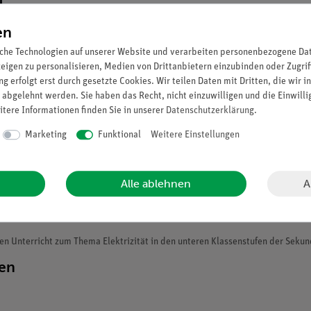
en
che Technologien auf unserer Website und verarbeiten personenbezogene Date
zeigen zu personalisieren, Medien von Drittanbietern einzubinden oder Zugrif
g erfolgt erst durch gesetzte Cookies. Wir teilen Daten mit Dritten, die wir 
 abgelehnt werden. Sie haben das Recht, nicht einzuwilligen und die Einwill
itere Informationen finden Sie in unserer
Daten­schutz­erklärung
.
Marketing
Funktional
Weitere Einstellungen
A
Alle ablehnen
n Unterricht zum Thema Elektrizität in den unteren Klassenstufen der Sekund
ten