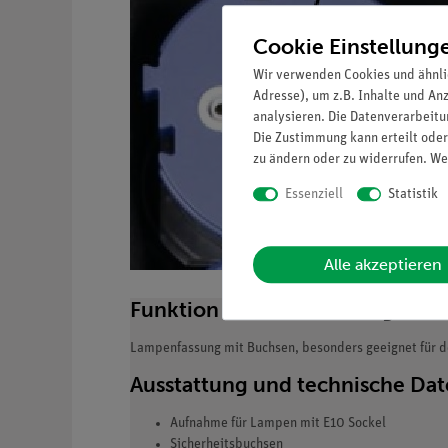
Cookie Einstellung
Wir verwenden Cookies und ähnli
Adresse), um z.B. Inhalte und An
analysieren. Die Datenverarbeitun
Die Zustimmung kann erteilt oder
zu ändern oder zu widerrufen. We
Essenziell
Statistik
Alle akzeptieren
Funktion und Verwendung
Lampenfassung mit Buchsen, besonders geeignet für de
Ausstattung und technische Da
Aufnahme für Lampen mit E10 Sockel
Sicherheitsbuchsen