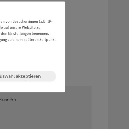
n von Besucher:innen (z.B. IP-
fe auf unsere Website zu
in den Einstellungen benennen.
igung zu einem späteren Zeitpunkt
uswahl akzeptieren
arstufe 1.