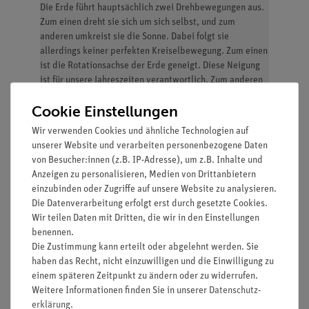
Die Erde führt hauptsächlich zwei Drehbewegungen aus.
Zum einen dreht sie sich um sich selbst, und zum
anderen umkreist sie die Sonne. Dabei folgt sie
allerdings keiner perfekten Kreiselbewegung. Zum einen
ist die Rotationsachse der Erde geneigt. Diese Neigung
ist für unsere Jahreszeiten verantwortlich. Zum anderen
bewegt sich die Erde nicht auf einer perfekten Kreisbahn
Cookie Einstellungen
um die Sonne, sondern auf einer Ellipse. Dadurch ist die
Erde der Sonne im Januar etwas näher als im Juli
Wir verwenden Cookies und ähnliche Technologien auf
unserer Website und verarbeiten personenbezogene Daten
Die Schülerinnen und Schüler leiten sich mithilfe des
von Besucher:innen (z.B. IP-Adresse), um z.B. Inhalte und
Sonne-Erde-Mondmodells den Eigendrehsinn der Erde
Anzeigen zu personalisieren, Medien von Drittanbietern
her. Außerdem wird die Neigung der Erdachse sowie die
einzubinden oder Zugriffe auf unsere Website zu analysieren.
elliptische Form der Erdbahn am Modell nachvollzogen.
Die Datenverarbeitung erfolgt erst durch gesetzte Cookies.
Wir teilen Daten mit Dritten, die wir in den Einstellungen
benennen.
Die Zustimmung kann erteilt oder abgelehnt werden. Sie
haben das Recht, nicht einzuwilligen und die Einwilligung zu
einem späteren Zeitpunkt zu ändern oder zu widerrufen.
Lieferumfang
Weitere Informationen finden Sie in unserer
Daten­schutz­
erklärung
.