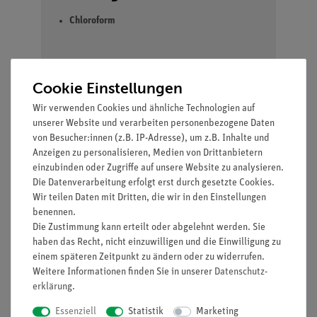
Chloroform
Cookie Einstellungen
Wir verwenden Cookies und ähnliche Technologien auf
Lieferumfang
unserer Website und verarbeiten personenbezogene Daten
von Besucher:innen (z.B. IP-Adresse), um z.B. Inhalte und
Anzeigen zu personalisieren, Medien von Drittanbietern
Einhängethermostat
08493-93
1
einzubinden oder Zugriffe auf unsere Website zu analysieren.
Alpha A, bis 100
Die Datenverarbeitung erfolgt erst durch gesetzte Cookies.
°C, 230 Volt
Wir teilen Daten mit Dritten, die wir in den Einstellungen
benennen.
Bad für Thermostat,
08487-02
1
Die Zustimmung kann erteilt oder abgelehnt werden. Sie
6 l 08487-02
haben das Recht, nicht einzuwilligen und die Einwilligung zu
einem späteren Zeitpunkt zu ändern oder zu widerrufen.
Weitere Informationen finden Sie in unserer
Daten­schutz­
Wasserbadeeinsatz
08487-03
1
erklärung
.
für 20
Reagenzgläser
Essenziell
Statistik
Marketing