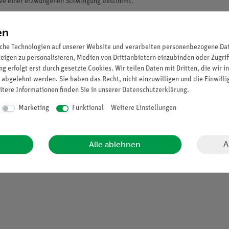
urve einer erzwungenen Schwingung bestimmt.
en
che Technologien auf unserer Website und verarbeiten personenbezogene Date
zeigen zu personalisieren, Medien von Drittanbietern einzubinden oder Zugrif
eristische Frequenz für den ungedämpften Fall.
g erfolgt erst durch gesetzte Cookies. Wir teilen Daten mit Dritten, die wir 
echenden charakteristischen Frequenzen für verschiedene Dämpfungswerte.
 abgelehnt werden. Sie haben das Recht, nicht einzuwilligen und die Einwill
rement werden berechnet.
itere Informationen finden Sie in unserer
Daten­schutz­erklärung
.
hfall.
Marketing
Funktional
Weitere Einstellungen
A
Alle ablehnen
phisch dar unter Benutzung der Dämpfungswerte aus A.
rehpendel und der stimulierenden, externen Drehung für einen kleinen Däm