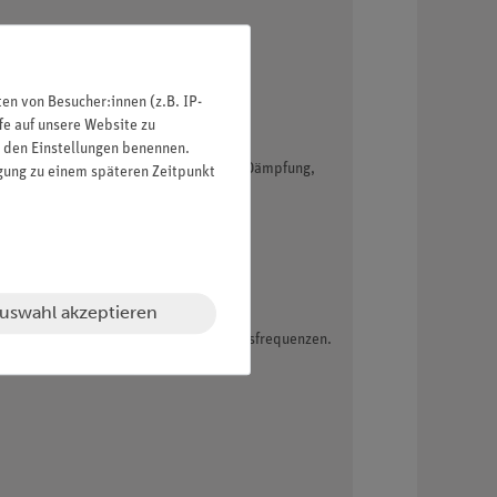
n von Besucher:innen (z.B. IP-
fe auf unsere Website zu
in den Einstellungen benennen.
 Die entsprechenden Verhältnisse von Dämpfung,
igung zu einem späteren Zeitpunkt
uswahl akzeptieren
pfungswert bei verschiedenen Anregungsfrequenzen.