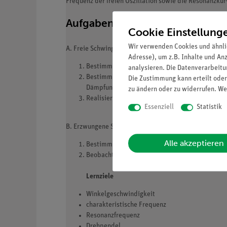
Frequenz der freien Oszillation sowie die Resonanzk
Aufgaben
Cookie Einstellung
Wir verwenden Cookies und ähnli
A. Freie Schwingung
Adresse), um z.B. Inhalte und An
Bestimme die Schwingungsdauer und die charakt
analysieren. Die Datenverarbeitun
Bestimme die Schwingungsdauer und die entspr
Die Zustimmung kann erteilt oder
Dämpfungskonstante und logarithmischem Dek
zu ändern oder zu widerrufen. We
Realisiere den aperiodischen Fall und den Kriec
Essenziell
Statistik
B. Erzwungene Schwingung
Alle akzeptieren
Bestimme die Resonanzkurve und stelle sie gra
Beobachte die Phasendifferenz zwischen dem D
Lernziele
Winkelgeschwindigkeit
charakteristische Frequenz
Resonanzfrequenz
Drehpendel