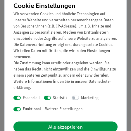
Cookie Einstellungen
Wasserbehältern
00
Wir verwenden Cookies und ähnliche Technologien auf
Durchflusswärmetauscher
04366-
2
unserer Website und verarbeiten personenbezogene Daten
von Besucher:innen (z.B. IP-Adresse), um z.B. Inhalte und
01
Anzeigen zu personalisieren, Medien von Drittanbietern
einzubinden oder Zugriffe auf unsere Website zu analysieren.
Wärmeleitpaste, 60 g
03747-
1
Die Datenverarbeitung erfolgt erst durch gesetzte Cookies.
00
Wir teilen Daten mit Dritten, die wir in den Einstellungen
benennen.
Schaltkasten
06000-
1
Die Zustimmung kann erteilt oder abgelehnt werden. Sie
00
haben das Recht, nicht einzuwilligen und die Einwilligung zu
einem späteren Zeitpunkt zu ändern oder zu widerrufen.
Schiebewiderstand 33
06112-
1
Weitere Informationen finden Sie in unserer
Daten­schutz­
Ohm, 160 W
03
erklärung
.
Essenziell
Statistik
Marketing
PHYWE
07122-
2
Digitalmultimeter, 600V
00
Funktional
Weitere Einstellungen
AC/DC, 10A AC/DC, 20
MΩ, 200µF, 20 kHz,
Alle akzeptieren
−20°C…760°C