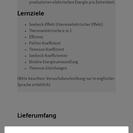
produzierten elektrischen Energie pro Zeiteinheit.
Lernziele
Seebeck-Effekt (thermoelektrischer Effekt)
Thermoelektrische e.m.f.
Effizienz
Peltier-Koeffizient
Thomson-Koeffizient
Seebeck-Koeffizienten
Direkte Energieumwandlung
Thomson Gleichungen
(Bitte beachten: Versuchsbeschreibung nur in englischer
Sprache erhältlich)
Lieferumfang
Thermogenerator, mit 2
04366-
1