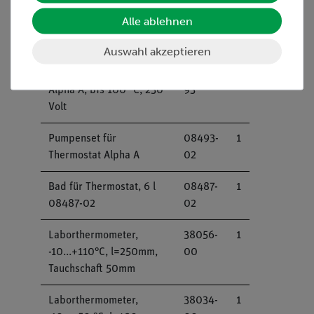
Alle ablehnen
Digitale Stoppuhr, 24 h,
24025-
1
1/100 s und 1 s
00
Auswahl akzeptieren
Einhängethermostat
08493-
1
Alpha A, bis 100 °C, 230
93
Volt
Pumpenset für
08493-
1
Thermostat Alpha A
02
Bad für Thermostat, 6 l
08487-
1
08487-02
02
Laborthermometer,
38056-
1
-10...+110°C, l=250mm,
00
Tauchschaft 50mm
Laborthermometer,
38034-
1