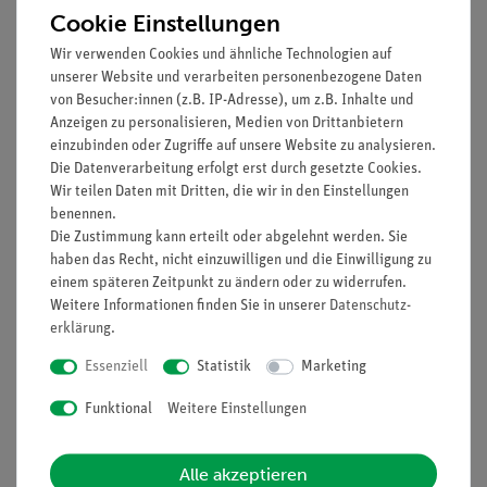
Cookie Einstellungen
Schichtwiderstand 10
39104-
1
Wir verwenden Cookies und ähnliche Technologien auf
kOhm, 1 W, Gehäuse G1
30
unserer Website und verarbeiten personenbezogene Daten
von Besucher:innen (z.B. IP-Adresse), um z.B. Inhalte und
Stellwiderstand
39138-
1
Anzeigen zu personalisieren, Medien von Drittanbietern
10kOhm, Gehäuse G1
11
einzubinden oder Zugriffe auf unsere Website zu analysieren.
Die Datenverarbeitung erfolgt erst durch gesetzte Cookies.
NTC-Widerstand,
39110-
1
Wir teilen Daten mit Dritten, die wir in den Einstellungen
Gehäuse G1
03
benennen.
Die Zustimmung kann erteilt oder abgelehnt werden. Sie
Transistor BC 337, Basis
39127-
1
haben das Recht, nicht einzuwilligen und die Einwilligung zu
einem späteren Zeitpunkt zu ändern oder zu widerrufen.
links, G3
20
Weitere Informationen finden Sie in unserer
Daten­schutz­
erklärung
.
Leitungsbaustein,
39120-
4
Gehäuse G1
00
Essenziell
Statistik
Marketing
Funktional
Weitere Einstellungen
Verbindungsleitung, 25
07313-
2
cm, 19 A, rot
01
Experimentierkabel, 4
Alle akzeptieren