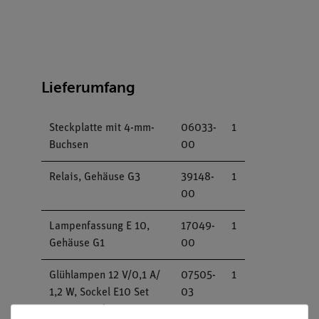
Lieferumfang
Steckplatte mit 4-mm-
06033-
1
Buchsen
00
Relais, Gehäuse G3
39148-
1
00
Lampenfassung E 10,
17049-
1
Gehäuse G1
00
Glühlampen 12 V/0,1 A/
07505-
1
1,2 W, Sockel E10 Set
03
mit 10 Stück