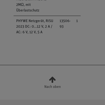
2MΩ, mit
Überlastschutz
PHYWE Netzgerät, RiSU
13506-
1
2023 DC: 0...12 V, 2 A /
93
AC: 6 V, 12 V, 5 A
Nach oben