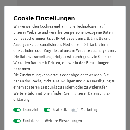
minimale Vorbereitungszeit
lichtstarke Halogenleuchte
Cookie Einstellungen
einfaches Lehren durch Einsatz der Demo-Tafel
Wir verwenden Cookies und ähnliche Technologien auf
Physik
unserer Website und verarbeiten personenbezogene Daten
ideale Ergänzung zu analogen Schülerversuchen
von Besucher:innen (z.B. IP-Adresse), um z.B. Inhalte und
durch direkt vergleichbare Geräte
Anzeigen zu personalisieren, Medien von Drittanbietern
einzubinden oder Zugriffe auf unsere Website zu analysieren.
Die Datenverarbeitung erfolgt erst durch gesetzte Cookies.
Wir teilen Daten mit Dritten, die wir in den Einstellungen
Lieferumfang
benennen.
Die Zustimmung kann erteilt oder abgelehnt werden. Sie
haben das Recht, nicht einzuwilligen und die Einwilligung zu
Hafttafel mit Gestell,
02150-
1
einem späteren Zeitpunkt zu ändern oder zu widerrufen.
magnetisch
00
Weitere Informationen finden Sie in unserer
Daten­schutz­
erklärung
.
Haftleuchte, Halogen 12
08270-
1
Essenziell
Statistik
Marketing
V/50 W
20
Funktional
Weitere Einstellungen
Modellkörper,
08270-
1