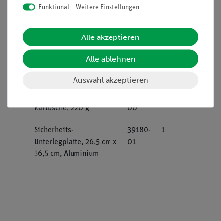
Funktional
Weitere Einstellungen
Lieferumfang
Alle akzeptieren
Alle ablehnen
Kompaktwaage OHAUS
48913-
1
CR221, 220 g : 0,1 g
00
Auswahl akzeptieren
Butanbrenner mit
32180-
1
Kartusche, 220 g
00
Sicherheits-
39180-
1
Unterlegplatte, 26,5 cm x
01
36,5 cm, Aluminium