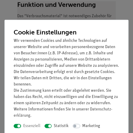
Funktion und Verwendung
Das "Verbrauchsmaterial" ist notwendiges Zubehör für
TESS advanced Chemie Set Polymerchemie , ist bei der
Erstbestellung erforderlich und kann bei Bedarf
Cookie Einstellungen
nachbestellt werden.
Wir verwenden Cookies und ähnliche Technologien auf
unserer Website und verarbeiten personenbezogene Daten
von Besucher:innen (z.B. IP-Adresse), um z.B. Inhalte und
Ausstattung und technische
Anzeigen zu personalisieren, Medien von Drittanbietern
Daten
einzubinden oder Zugriffe auf unsere Website zu analysieren.
Die Datenverarbeitung erfolgt erst durch gesetzte Cookies.
Das Set enthält die erforderlichen
Wir teilen Daten mit Dritten, die wir in den Einstellungen
Verbrauchsmaterialien für TESS advanced Chemie
benennen.
Set Polymerchemie (15305-88) und beinhaltet Zubehör
Die Zustimmung kann erteilt oder abgelehnt werden. Sie
für 1 Gruppe
haben das Recht, nicht einzuwilligen und die Einwilligung zu
einem späteren Zeitpunkt zu ändern oder zu widerrufen.
1 x Butanbrenner Labogaz 470
Weitere Informationen finden Sie in unserer
Daten­schutz­
1 x Butan-Kartusche CV 300
erklärung
.
1 x Kompaktwaage
1 x Sicherheitsunterlegplatte
Essenziell
Statistik
Marketing