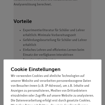
Analysenslösung berechnet.
Vorteile
Experimentierliteratur für Schüler und Lehrer
erhältlich: Minimale Vorbereitungszeit
Gefährdungsbeurteilung für Schüler und Lehrer
erhältlich
Einfaches Lehren und effizientes Lernen beim
Einsatz der verfügbaren interaktiven
Experimentier-Literatur
Cookie Einstellungen
Wir verwenden Cookies und ähnliche Technologien auf
unserer Website und verarbeiten personenbezogene Daten
von Besucher:innen (z.B. IP-Adresse), um z.B. Inhalte und
Anzeigen zu personalisieren, Medien von Drittanbietern
Lieferumfang
einzubinden oder Zugriffe auf unsere Website zu analysieren.
Die Datenverarbeitung erfolgt erst durch gesetzte Cookies.