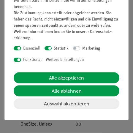
Büretten mit geradem
47153-
1
Wir teilen Daten mit Dritten, die wir in den Einstellungen
benennen.
Hahn, diverse Größen
01
Die Zustimmung kann erteilt oder abgelehnt werden. Sie
haben das Recht, nicht einzuwilligen und die Einwilligung zu
Pipetten mit
64701-
1
einem späteren Zeitpunkt zu ändern oder zu widerrufen.
Gummikappe, diverse
00
Weitere Informationen finden Sie in unserer
Daten­schutz­
Größen
erklärung
.
Essenziell
Statistik
Marketing
Erlenmeyerkolben, Boro,
46151-
1
Weithals, diverse
00
Funktional
Weitere Einstellungen
Größen
Trichter, Kunststoff (PP),
36888-
1
Alle akzeptieren
Oben-d = 40 mm
00
Alle ablehnen
Messpipette, 5 ml,
36599-
1
Auswahl akzeptieren
Teilung 0,1 ml
00
Schutzbrille "classic" -
39316-
1
OneSize, Unisex
00