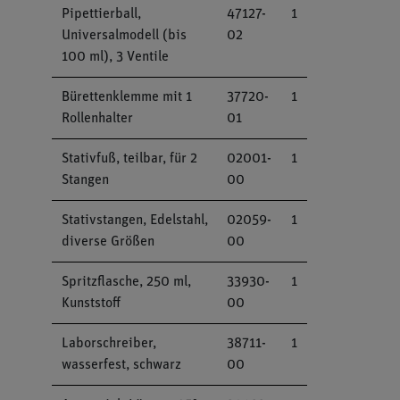
Pipettierball,
47127-
1
Universalmodell (bis
02
100 ml), 3 Ventile
Bürettenklemme mit 1
37720-
1
Rollenhalter
01
Stativfuß, teilbar, für 2
02001-
1
Stangen
00
Stativstangen, Edelstahl,
02059-
1
diverse Größen
00
Spritzflasche, 250 ml,
33930-
1
Kunststoff
00
Laborschreiber,
38711-
1
wasserfest, schwarz
00