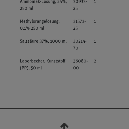
Ammoniak-Lösung, 25%,
30933-
1
250 ml
25
Methylorangelösung,
31573-
1
0,1% 250 ml
25
Salzsäure 37%, 1000 ml
30214-
1
70
Laborbecher, Kunststoff
36080-
2
(PP), 50 ml
00