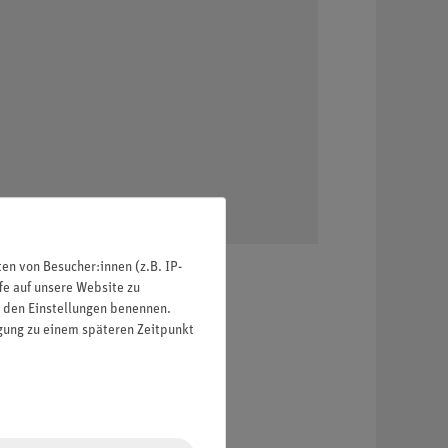
n von Besucher:innen (z.B. IP-
fe auf unsere Website zu
in den Einstellungen benennen.
igung zu einem späteren Zeitpunkt
39316-00
1
39323-00
1