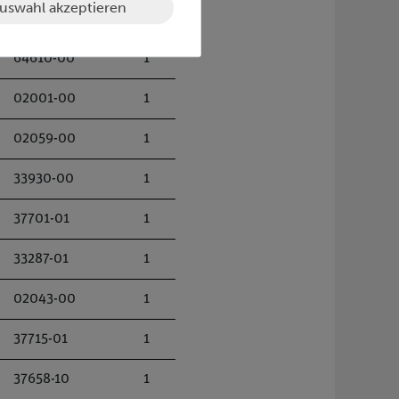
uswahl akzeptieren
47560-00
1
64610-00
1
02001-00
1
02059-00
1
33930-00
1
37701-01
1
33287-01
1
02043-00
1
37715-01
1
37658-10
1