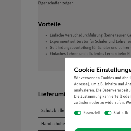
Eigenschaften zeigen.
Vorteile
Einfache Versuchsdurchführung (keine teuren G
Experimentierliteratur für Schüler und Lehrer e
Gefährdungsbeurteilung für Schüler und Lehrer 
Einfaches Lehren und effizientes Lernen beim E
Cookie Einstellung
Wir verwenden Cookies und ähnli
Adresse), um z.B. Inhalte und An
analysieren. Die Datenverarbeitun
Lieferumfang
Die Zustimmung kann erteilt oder
zu ändern oder zu widerrufen. We
Schutzbrille "classic" - OneSize, Unisex
Essenziell
Statistik
Handschuhe, Gummi, Größe M, Paar