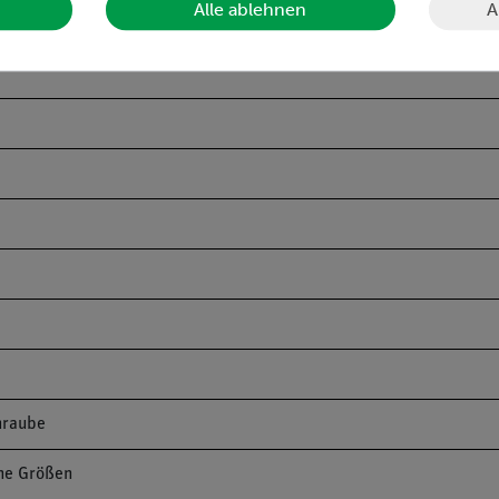
A
Alle ablehnen
hraube
ene Größen