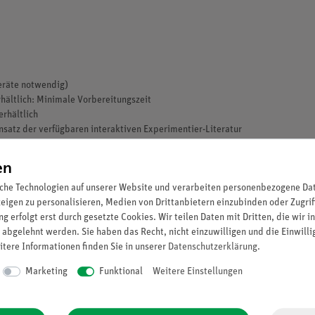
eräte notwendig)
rhältlich: Minimale Vorbereitungszeit
erhältlich
insatz der verfügbaren interaktiven Experimentier-Literatur
en
che Technologien auf unserer Website und verarbeiten personenbezogene Date
zeigen zu personalisieren, Medien von Drittanbietern einzubinden oder Zugrif
g erfolgt erst durch gesetzte Cookies. Wir teilen Daten mit Dritten, die wir 
 abgelehnt werden. Sie haben das Recht, nicht einzuwilligen und die Einwill
itere Informationen finden Sie in unserer
Daten­schutz­erklärung
.
Marketing
Funktional
Weitere Einstellungen