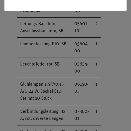
Reiter für optische
09822-
1
Profilbank
00
Leitungs-Baustein,
05601-
2
Anschlussbaustein, SB
10
Lampenfassung E10, SB
05604-
1
00
Leuchtdiode, rot, SB
05654-
1
00
Glühlampen 1,5 V/0,15
06150-
1
A/0,22 W, Sockel E10
03
Set mit 10 Stück
Verbindungsleitung, 32
07360-
1
A, rot, diverse Längen
01