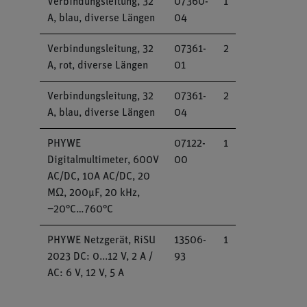
Verbindungsleitung, 32
07360-
1
A, blau, diverse Längen
04
Verbindungsleitung, 32
07361-
2
A, rot, diverse Längen
01
Verbindungsleitung, 32
07361-
2
A, blau, diverse Längen
04
PHYWE
07122-
1
Digitalmultimeter, 600V
00
AC/DC, 10A AC/DC, 20
MΩ, 200µF, 20 kHz,
−20°C…760°C
PHYWE Netzgerät, RiSU
13506-
1
2023 DC: 0...12 V, 2 A /
93
AC: 6 V, 12 V, 5 A