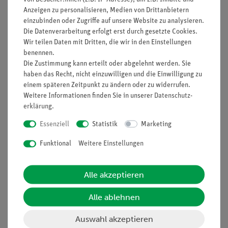
Anzeigen zu personalisieren, Medien von Drittanbietern
Lieferumfang
einzubinden oder Zugriffe auf unsere Website zu analysieren.
Die Datenverarbeitung erfolgt erst durch gesetzte Cookies.
Wir teilen Daten mit Dritten, die wir in den Einstellungen
Stativfuß, teilbar, für 2
02001-
1
benennen.
Stangen
00
Die Zustimmung kann erteilt oder abgelehnt werden. Sie
haben das Recht, nicht einzuwilligen und die Einwilligung zu
Stativstangen, Edelstahl,
02037-
2
einem späteren Zeitpunkt zu ändern oder zu widerrufen.
diverse Größen
00
Weitere Informationen finden Sie in unserer
Daten­schutz­
erklärung
.
Rotor, 2 Stück
05752-
1
Essenziell
Statistik
Marketing
01
Funktional
Weitere Einstellungen
Generator mit M3-
05751-
1
Gewindeachse und
01
Alle akzeptieren
Rändelmutter
Alle ablehnen
Gebläse, 12 V
05750-
1
00
Auswahl akzeptieren