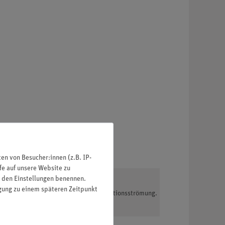
n von Besucher:innen (z.B. IP-
fe auf unsere Website zu
in den Einstellungen benennen.
igung zu einem späteren Zeitpunkt
rwärmt wird. Es kommt zu einer Zirkulationsströmung.