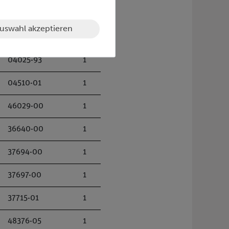
uswahl akzeptieren
04025-93
1
04510-01
1
46029-00
1
36640-00
1
37694-00
1
37697-00
1
37715-01
1
48376-05
1