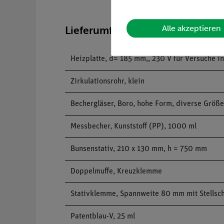
Alle akzeptieren
Lieferumfang
Heizplatte, d= 185 mm,, 230 V für Versuche i
Zirkulationsrohr, klein
Bechergläser, Boro, hohe Form, diverse Größ
Messbecher, Kunststoff (PP), 1000 ml
Bunsenstativ, 210 x 130 mm, h = 750 mm
Doppelmuffe, Kreuzklemme
Stativklemme, Spannweite 80 mm mit Stellsc
Patentblau-V, 25 ml