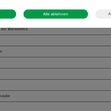
A
Alle ablehnen
n der Wärmelehre
en
hraube