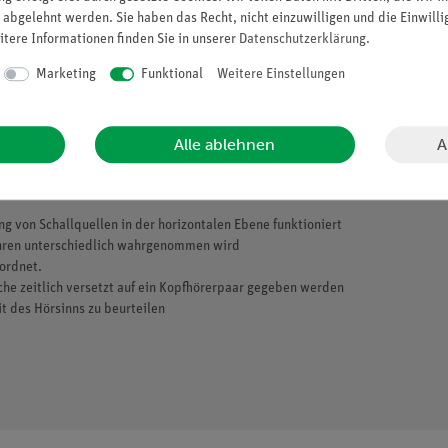
 abgelehnt werden. Sie haben das Recht, nicht einzuwilligen und die Einwill
itere Informationen finden Sie in unserer
Daten­schutz­erklärung
.
sgesamt 22 Versuchen zu den Themen Schallerzeugung, -ausbreitung und –wah
Marketing
Funktional
Weitere Einstellungen
die Physik im Allgemeinen
A
Alle ablehnen
a minimale Vorbereitungszeit
g von Schallquellen in der horizontalen Ebene funktioniert
Ohren unterschiedlich wahrgenommen wird
ordnet.
he zeitlich versetzt auf ein Kopfhörerpaar gegeben werden
it des Hörsinns zu beurteilen