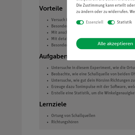
Die Zustimmung kann erteilt oder
Vorteile
zu ändern oder zu widerrufen. We
Versuch ist Teil einer Komplettlösung mit in
Essenziell
Statistik
Besonders geeignet für den Einstiegsthema in 
Mit anschaulichem Schülerarbeitsblatt
Mit detaillierten Lehrerinformationen
Alle akzeptieren
Besonders geeignet bei knapper Zeitplanung, d
Aufgaben
Untersuche in diesem Experiment, wie die Ortun
Beobachte, wie eine Schallquelle von beiden 
Untersuche, wie gut dein Hörsinn Richtungen zu
Erzeuge dazu Tonimpulse mit der Software, welc
Erstelle eine Statistik, um die Winkelgenauigke
Lernziele
Ortung von Schallquellen
Richtungshören